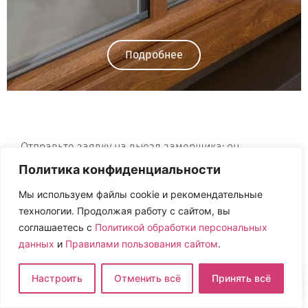
Подробнее
Отправьте заявку на выезд замерщика: он
рассчитает цену окон из профиля REHAU Geneo,
Политика конфиденциальности
ответит на ваши вопросы и предложит
Мы используем файлы cookie и рекомендательные
оптимальную конфигурацию.
технологии. Продолжая работу с сайтом, вы
соглашаетесь с
Политикой обработки персональных
данных
и
Правилами пользования сайтом
.
Официальный
партнер
Настроить
Отменить всё
Принять всё